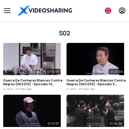
S02
01:16:55
01:23:59
Guerra De Cucharas Blancas Contra
Guerra De Cucharas Blancas Contra
Negras [S02 E10] - Episodio 10…
Negras [S02 E09] - Episodio 9 …
0 views
213 days ago
0 views
213 days ago
01:13:57
01:36:56